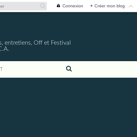
Connexion
+
Créer mon blog
, entretiens, Off et Festival
C.A.
T