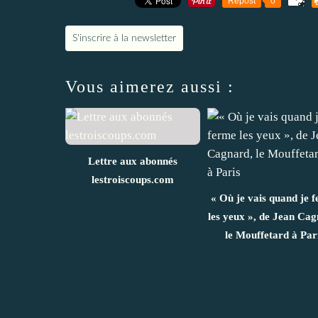
Repost
0
S'inscrire à la newsletter
Vous aimerez aussi :
Lettre aux abonnés
lestroiscoups.com
« Où je vais quand je 
les yeux », de Jean Cag
le Mouffetard à Par