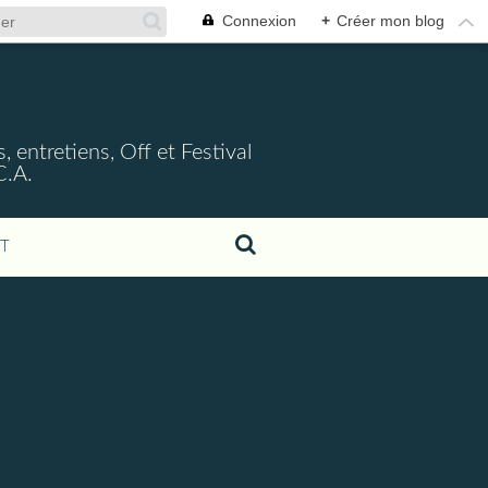
Connexion
+
Créer mon blog
, entretiens, Off et Festival
C.A.
T