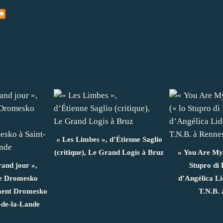
« Les Limbes », d’Étienne Saglio
(critique), Le Grand Logis à Bruz
« You Are My 
rand jour »,
Stupro di 
ie Dromesko
d’Angélica Lid
ement Dromesko
T.N.B. 
-de-la-Lande