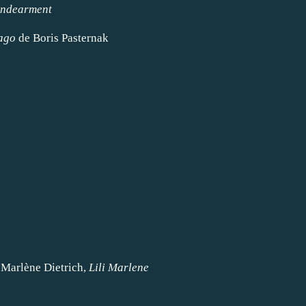
Endearment
vago
de Boris Pasternak
, Marlène Dietrich,
Lili Marlene