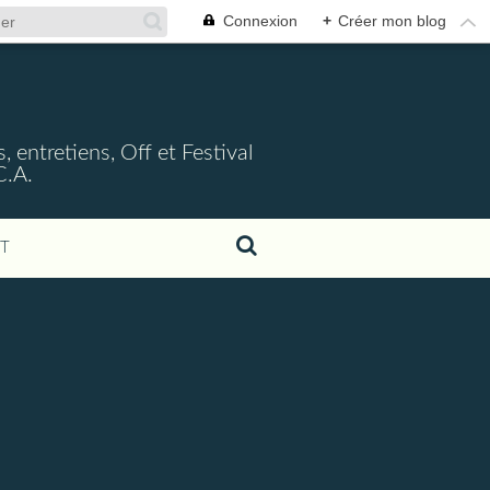
Connexion
+
Créer mon blog
, entretiens, Off et Festival
C.A.
T