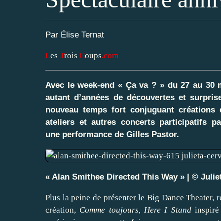
Par Élise Ternat
L
es
T
rois
C
oups
.com
Avec le week-end « Ça va ? » du 27 au 30 m
autant d’années de découvertes et surpris
nouveau temps fort conjuguant créations 
ateliers et autres concerts participatifs 
une performance de Gilles Pastor.
« Alan Smithee Directed This Way » | © Julie
Plus la peine de présenter le Big Dance Theater, r
création,
Comme toujours, Here I Stand
inspiré