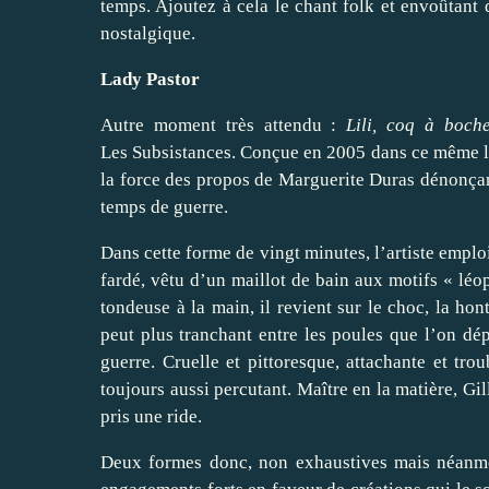
temps. Ajoutez à cela le chant folk et envoûtant
nostalgique.
Lady Pastor
Autre moment très attendu :
Lili, coq à boch
Les Subsistances. Conçue en 2005 dans ce même lie
la force des propos de Marguerite Duras dénonçan
temps de guerre.
Dans cette forme de vingt minutes, l’artiste emplo
fardé, vêtu d’un maillot de bain aux motifs « léopa
tondeuse à la main, il revient sur le choc, la hont
peut plus tranchant entre les poules que l’on dé
guerre. Cruelle et pittoresque, attachante et tr
toujours aussi percutant. Maître en la matière, Gi
pris une ride.
Deux formes donc, non exhaustives mais néanmoi