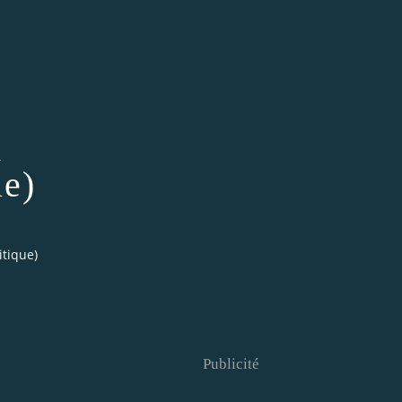
d
ue)
itique)
Publicité