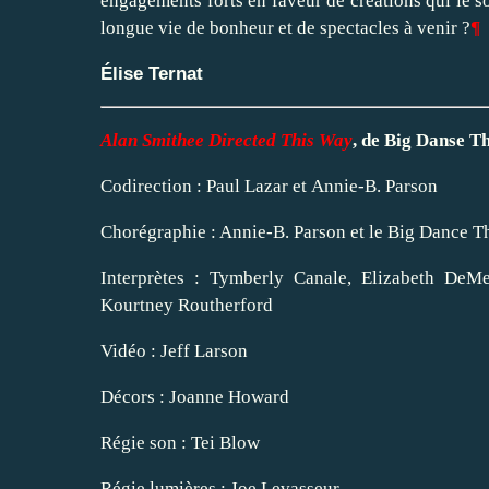
engagements forts en faveur de créations qui le so
longue vie de bonheur et de spectacles à venir ?
¶
Élise Ternat
Alan Smithee Directed This Way
, de Big Danse T
Codirection : Paul Lazar et Annie-B. Parson
Chorégraphie : Annie-B. Parson et le Big Dance T
Interprètes : Tymberly Canale, Elizabeth DeM
Kourtney Routherford
Vidéo : Jeff Larson
Décors : Joanne Howard
Régie son : Tei Blow
Régie lumières : Joe Levasseur