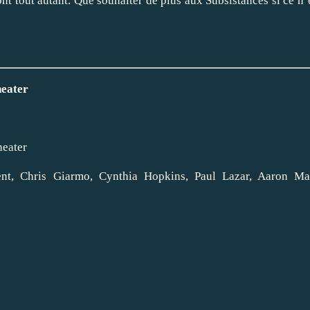
nt tout autant. Que souhaiter de plus aux Subsistances si ce n’
heater
heater
ent, Chris Giarmo, Cynthia Hopkins, Paul Lazar, Aaron Mat