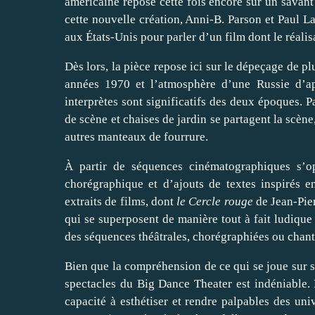
américaine repose cette fois encore sur un savant
cette nouvelle création, Anni-B. Parson et Paul 
aux États-Unis pour parler d’un film dont le réalisa
Dès lors, la pièce repose ici sur le dépeçage de p
années 1970 et l’atmosphère d’une Russie d’apr
interprètes sont significatifs des deux époques. P
de scène et chaises de jardin se partagent la scène
autres manteaux de fourrure.
À partir de séquences cinématographiques s’op
chorégraphique et d’ajouts de textes inspirés e
extraits de films, dont
le Cercle rouge
de Jean‑Pier
qui se superposent de manière tout à fait ludique 
des séquences théâtrales, chorégraphiées ou chant
Bien que la compréhension de ce qui se joue sur s
spectacles du Big Dance Theater est indéniable.
capacité à esthétiser et rendre palpables des uni