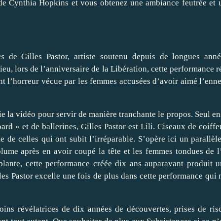
 de Cynthia Hopkins et vous obtenez une ambiance feutrée et 
es
de Gilles Pastor, artiste soutenu depuis de longues anné
u, lors de l’anniversaire de la Libération, cette performance r
t l’horreur vécue par les femmes accusées d’avoir aimé l’enn
ie la vidéo pour servir de manière tranchante le propos. Seul en
rd » et de ballerines, Gilles Pastor est Lili. Ciseaux de coiffe
e de celles qui ont subit l’irréparable. S’opère ici un parallèl
plume après en avoir coupé la tête et les femmes tondues de l
oublante, cette performance créée dix ans auparavant produit u
lles Pastor excelle une fois de plus dans cette performance qui 
ns révélatrices de dix années de découvertes, prises de ris