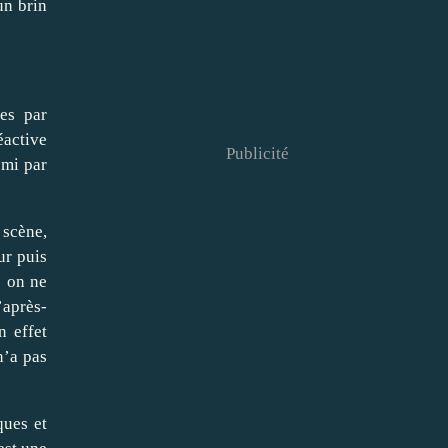
un brin
es par
éactive
Publicité
emi par
 scène,
ur puis
e on ne
’après-
n effet
n’a pas
ques et