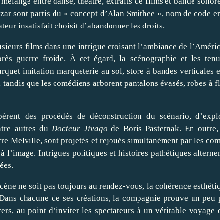
 mélange entre danse, théâtre, extraits de films et bande sonor
Lazar sont partis du « concept d’Alan Smithee », nom de code 
teur insatisfait choisit d’abandonner les droits.
lusieurs films dans une intrigue croisant l’ambiance de l’Améri
ès guerre froide. À cet égard, la scénographie et les ten
arquet imitation marqueterie au sol, store à bandes verticales 
, tandis que les comédiens arborent pantalons évasés, robes à fl
èrent des procédés de déconstruction du scénario, d’explo
ntre autres du
Docteur Jivago
de Boris Pasternak. En outre,
re Melville, sont projetés et rejoués simultanément par les co
à l’image. Intrigues politiques et histoires pathétiques alterne
ées.
cène ne soit pas toujours au rendez-vous, la cohérence esthéti
 Dans chacune de ses créations, la compagnie prouve un peu 
vers, au point d’inviter les spectateurs à un véritable voyage 