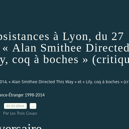
bsistances à Lyon, du 27
 « Alan Smithee Directe
y, coq à boches » (critiq
14, « Alan Smithee Directed This Way » et « Lily, coq à boches » (cr
ance-Étranger 1998-2014
31.03.2014
…
Par Les Trois Coups
versaire