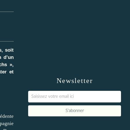
, soit
n d’un
chs »,
ter et
Newsletter
cédente
pagnie