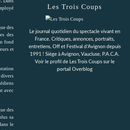
e. Dans
Les Trois Coups
employé
que des
Le journal quotidien du spectacle vivant en
ues des
France. Critiques, annonces, portraits,
en fond
entretiens, Off et Festival d’Avignon depuis
eurs et
1991 ! Siège à Avignon, Vaucluse, P.A.C.A.
Voir le profil de
Les Trois Coups
sur le
ration
portail Overblog
 divers
médiens
nt avec
que des
plus sa
dans le