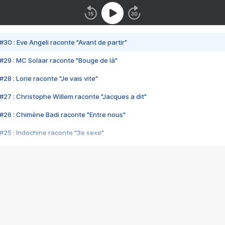
#30 : Eve Angeli raconte "Avant de partir"
#29 : MC Solaar raconte "Bouge de là"
28 : Lorie raconte "Je vais vite"
#27 : Christophe Willem raconte "Jacques a dit"
#26 : Chimène Badi raconte "Entre nous"
#25 : Indochine raconte "3e sexe"
#24 : Zaho raconte "C'est chelou"
#23 : Patrick Bruel raconte "Au café des délices"
#22 : Kyo raconte "Le chemin"
#21 : Nolwenn Leroy raconte "Cassé"
#20 : Patrick Hernandez raconte "Born to be alive"