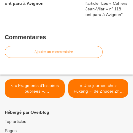
ont paru à Avignon
Commentaires
Ajouter un commentaire
< « Fragments d’histoires
« Une journée chez
oubliées »,
Fukang », de Zhuoer Zhu,
de Céline De Bo, a paru
a paru
chez Lansman éditeur
chez Lansman éditeur >
Hébergé par Overblog
Top articles
Pages