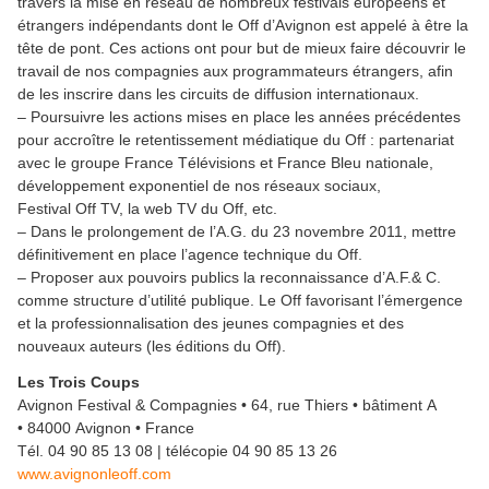
travers la mise en réseau de nombreux festivals européens et
étrangers indépendants dont le Off d’Avignon est appelé à être la
tête de pont. Ces actions ont pour but de mieux faire découvrir le
travail de nos compagnies aux programmateurs étrangers, afin
de les inscrire dans les circuits de diffusion internationaux.
– Poursuivre les actions mises en place les années précédentes
pour accroître le retentissement médiatique du Off : partenariat
avec le groupe France Télévisions et France Bleu nationale,
développement exponentiel de nos réseaux sociaux,
Festival Off TV, la web TV du Off, etc.
– Dans le prolongement de l’A.G. du 23 novembre 2011, mettre
définitivement en place l’agence technique du Off.
– Proposer aux pouvoirs publics la reconnaissance d’A.F.& C.
comme structure d’utilité publique. Le Off favorisant l’émergence
et la professionnalisation des jeunes compagnies et des
nouveaux auteurs (les éditions du Off).
Les Trois Coups
Avignon Festival & Compagnies • 64, rue Thiers • bâtiment A
• 84000 Avignon • France
Tél. 04 90 85 13 08 | télécopie 04 90 85 13 26
www.avignonleoff.com