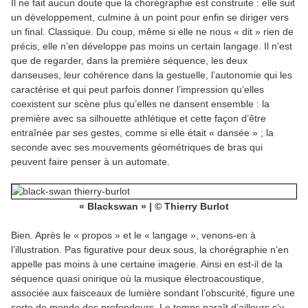
Il ne fait aucun doute que la chorégraphie est construite : elle suit
un développement, culmine à un point pour enfin se diriger vers
un final. Classique. Du coup, même si elle ne nous « dit » rien de
précis, elle n’en développe pas moins un certain langage. Il n’est
que de regarder, dans la première séquence, les deux
danseuses, leur cohérence dans la gestuelle, l’autonomie qui les
caractérise et qui peut parfois donner l’impression qu’elles
coexistent sur scène plus qu’elles ne dansent ensemble : la
première avec sa silhouette athlétique et cette façon d’être
entraînée par ses gestes, comme si elle était « dansée » ; la
seconde avec ses mouvements géométriques de bras qui
peuvent faire penser à un automate.
« Blackswan » | © Thierry Burlot
Bien. Après le « propos » et le « langage », venons-en à
l’illustration. Pas figurative pour deux sous, la chorégraphie n’en
appelle pas moins à une certaine imagerie. Ainsi en est-il de la
séquence quasi onirique où la musique électroacoustique,
associée aux faisceaux de lumière sondant l’obscurité, figure une
sorte de monde des profondeurs. Le temps paraît d’ailleurs s’y