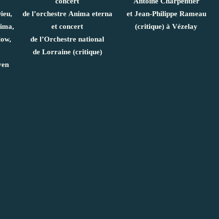
concert
Antoine Charpentier
ieu,
de l’orchestre Anima eterna
et Jean-Philippe Rameau
tima,
et concert
(critique) à Vézelay
low,
de l’Orchestre national
de Lorraine (critique)
ven