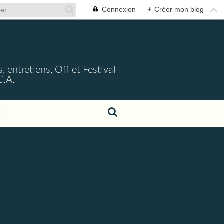
Connexion
+
Créer mon blog
, entretiens, Off et Festival
C.A.
T