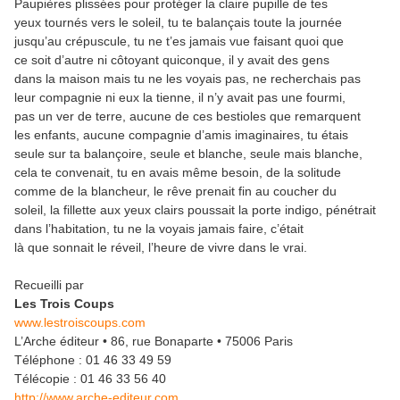
Paupières plissées pour protéger la claire pupille de tes
yeux tournés vers le soleil, tu te balançais toute la journée
jusqu’au crépuscule, tu ne t’es jamais vue faisant quoi que
ce soit d’autre ni côtoyant quiconque, il y avait des gens
dans la maison mais tu ne les voyais pas, ne recherchais pas
leur compagnie ni eux la tienne, il n’y avait pas une fourmi,
pas un ver de terre, aucune de ces bestioles que remarquent
les enfants, aucune compagnie d’amis imaginaires, tu étais
seule sur ta balançoire, seule et blanche, seule mais blanche,
cela te convenait, tu en avais même besoin, de la solitude
comme de la blancheur, le rêve prenait fin au coucher du
soleil, la fillette aux yeux clairs poussait la porte indigo, pénétrait
dans l’habitation, tu ne la voyais jamais faire, c’était
là que sonnait le réveil, l’heure de vivre dans le vrai.
Recueilli par
Les Trois Coups
www.lestroiscoups.com
L’Arche éditeur • 86, rue Bonaparte • 75006 Paris
Téléphone : 01 46 33 49 59
Télécopie : 01 46 33 56 40
http://www.arche-editeur.com