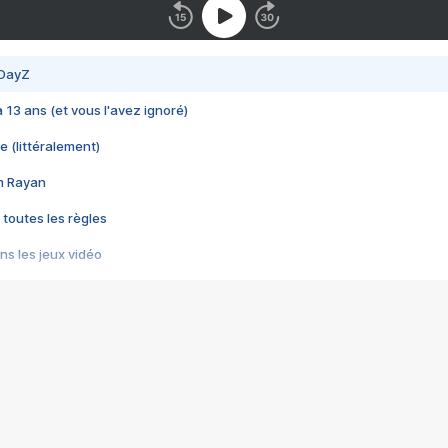
 DayZ
 a 13 ans (et vous l'avez ignoré)
e (littéralement)
im Rayan
 toutes les règles
s les jeux vidéo
us choquant de Rockstar ? - Le scandale BULLY
e plus moche de Steam
du RÊVE tourne au CAUCHEMAR
pendant 8 heures
it… à tort