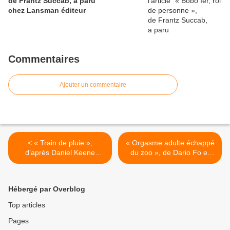
de Frantz Succab, a paru
chez Lansman éditeur
Commentaires
Ajouter un commentaire
< « Train de pluie »,
« Orgasme adulte échappé
d’après Daniel Keene
du zoo », de Dario Fo et
et Gilles Ségal (critique),
Franca Rame, Théâtre du
Théâtre Côté cour à Paris
Temps à Paris (annonce) >
Hébergé par Overblog
Top articles
Pages