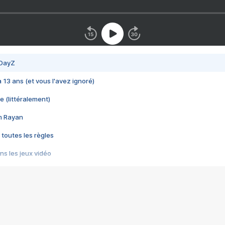
 DayZ
 a 13 ans (et vous l'avez ignoré)
e (littéralement)
im Rayan
 toutes les règles
s les jeux vidéo
us choquant de Rockstar ? - Le scandale BULLY
e plus moche de Steam
du RÊVE tourne au CAUCHEMAR