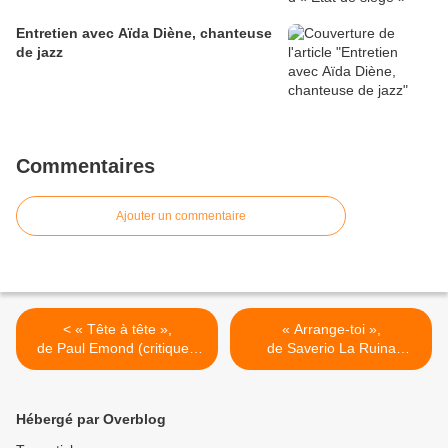
Entretien avec Aïda Diène, chanteuse
de jazz
Commentaires
Ajouter un commentaire
< « Tête à tête »,
« Arrange-toi »,
de Paul Emond (critique),
de Saverio La Ruina
Théâtre de l’Uchronie
(critique), T.N.P.
à Lyon
à Villeurbanne >
Hébergé par Overblog