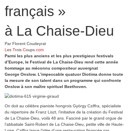
français »
à La Chaise-Dieu
Par Florent Coudeyrat
L
es
T
rois
C
oups
.com
Parmi les plus anciens et les plus prestigieux festivals
d’Europe, le Festival de La Chaise‑Dieu rend cette année
hommage au méconnu compositeur auvergnat
George Onslow. L’impeccable quatuor Diotima donne toute
la mesure de son talent dans un programme qui confronte
Onslow à son maître spirituel Beethoven.
On doit au célèbre pianiste hongrois György Cziffra, spécialiste
du répertoire de Franz Liszt, l’initiative de la création du Festival
de La Chaise-Dieu, voilà 48 ans. Fasciné par le grand orgue de
l’abbatiale Saint-Robert de La Chaise-Dieu, petite ville de Haute-
Loire, Cziffra lance l’idée d’une restauration financée par