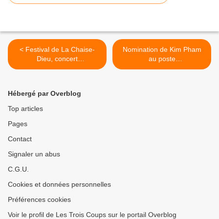
< Festival de La Chaise-
Nomination de Kim Pham
Dieu, concert
au poste
de l’orchestre Anima eterna
de directeur général
et concert
des services
de l’Orchestre national
de la Comédie-Française
Hébergé par Overblog
de Lorraine (critique)
(annonce) >
Top articles
Pages
Contact
Signaler un abus
C.G.U.
Cookies et données personnelles
Préférences cookies
Voir le profil de Les Trois Coups sur le portail Overblog