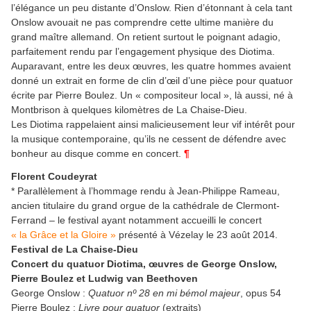
l’élégance un peu distante d’Onslow. Rien d’étonnant à cela tant
Onslow avouait ne pas comprendre cette ultime manière du
grand maître allemand. On retient surtout le poignant adagio,
parfaitement rendu par l’engagement physique des Diotima.
Auparavant, entre les deux œuvres, les quatre hommes avaient
donné un extrait en forme de clin d’œil d’une pièce pour quatuor
écrite par Pierre Boulez. Un « compositeur local », là aussi, né à
Montbrison à quelques kilomètres de La Chaise-Dieu.
Les Diotima rappelaient ainsi malicieusement leur vif intérêt pour
la musique contemporaine, qu’ils ne cessent de défendre avec
bonheur au disque comme en concert.
¶
Florent Coudeyrat
* Parallèlement à l’hommage rendu à Jean-Philippe Rameau,
ancien titulaire du grand orgue de la cathédrale de Clermont-
Ferrand – le festival ayant notamment accueilli le concert
« la Grâce et la Gloire »
présenté à Vézelay le 23 août 2014.
Festival de La Chaise-Dieu
Concert du quatuor Diotima, œuvres de George Onslow,
Pierre Boulez et Ludwig van Beethoven
George Onslow :
Quatuor nº 28 en mi bémol majeur
, opus 54
Pierre Boulez :
Livre pour quatuor
(extraits)