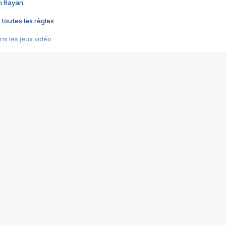
im Rayan
 toutes les règles
s les jeux vidéo
us choquant de Rockstar ? - Le scandale BULLY
e plus moche de Steam
du RÊVE tourne au CAUCHEMAR
pendant 8 heures
it… à tort
umiliés par un jeu vidéo
ire - Final Fantasy 8
ti un empire - Age of Empires
story DOFUS
tard, il crée l'un des pires jeux de tous les temps, MindsEye.