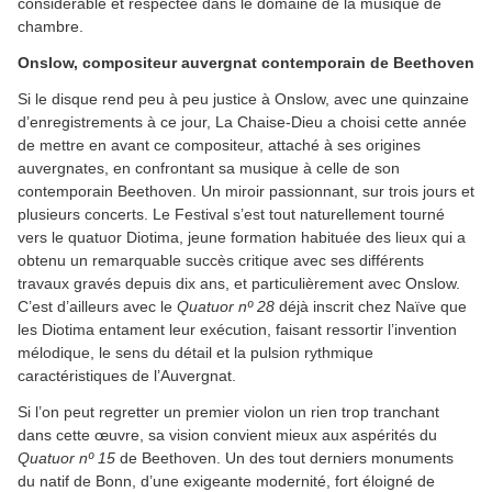
considérable et respectée dans le domaine de la musique de
chambre.
Onslow, compositeur auvergnat contemporain de Beethoven
Si le disque rend peu à peu justice à Onslow, avec une quinzaine
d’enregistrements à ce jour, La Chaise-Dieu a choisi cette année
de mettre en avant ce compositeur, attaché à ses origines
auvergnates, en confrontant sa musique à celle de son
contemporain Beethoven. Un miroir passionnant, sur trois jours et
plusieurs concerts. Le Festival s’est tout naturellement tourné
vers le quatuor Diotima, jeune formation habituée des lieux qui a
obtenu un remarquable succès critique avec ses différents
travaux gravés depuis dix ans, et particulièrement avec Onslow.
C’est d’ailleurs avec le
Quatuor nº 28
déjà inscrit chez Naïve que
les Diotima entament leur exécution, faisant ressortir l’invention
mélodique, le sens du détail et la pulsion rythmique
caractéristiques de l’Auvergnat.
Si l’on peut regretter un premier violon un rien trop tranchant
dans cette œuvre, sa vision convient mieux aux aspérités du
Quatuor nº 15
de Beethoven. Un des tout derniers monuments
du natif de Bonn, d’une exigeante modernité, fort éloigné de