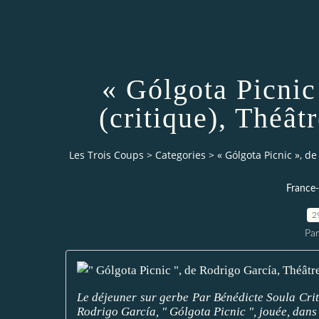
« Gólgota Picnic
(critique), Théâ
Les Trois Coups
>
Categories
>
« Gólgota Picnic », d
France
2
Par
Le déjeuner sur gerbe Par Bénédicte Soula Crit
Rodrigo García, " Gólgota Picnic ", jouée, dans le