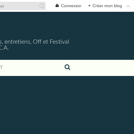
Connexion
+
Créer mon blog
, entretiens, Off et Festival
C.A.
T