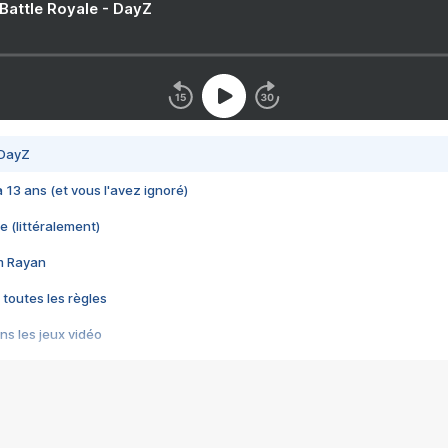
 Battle Royale - DayZ
 DayZ
 a 13 ans (et vous l'avez ignoré)
e (littéralement)
im Rayan
 toutes les règles
s les jeux vidéo
us choquant de Rockstar ? - Le scandale BULLY
e plus moche de Steam
du RÊVE tourne au CAUCHEMAR