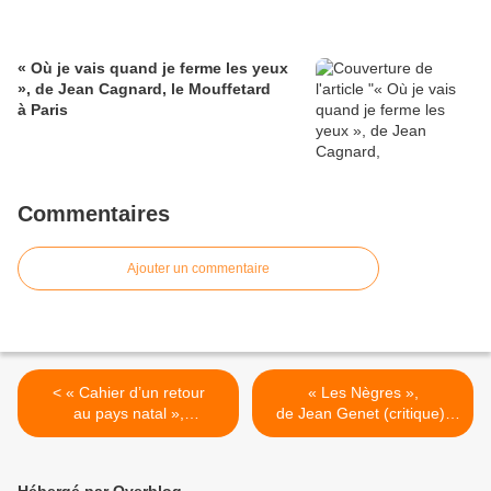
« Où je vais quand je ferme les yeux
», de Jean Cagnard, le Mouffetard
à Paris
Commentaires
Ajouter un commentaire
< « Cahier d’un retour
« Les Nègres »,
au pays natal »,
de Jean Genet (critique),
d’Aimé Césaire (critique),
Odéon à Paris >
L’Élysée à Lyon