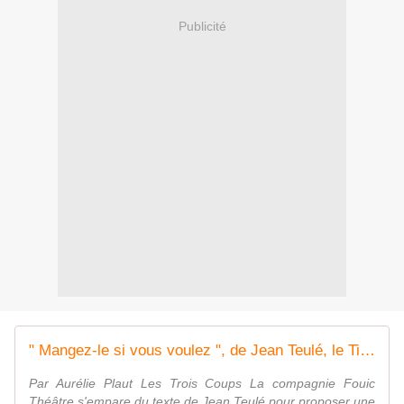
Publicité
" Mangez‑le si vous voulez ", de Jean Teulé, le Tivoli à Montargis
Par Aurélie Plaut Les Trois Coups La compagnie Fouic
Théâtre s'empare du texte de Jean Teulé pour proposer une