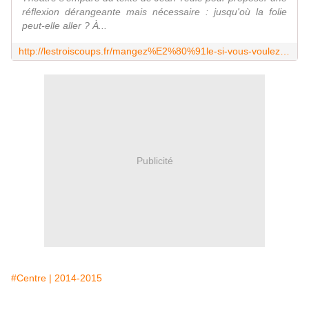
réflexion dérangeante mais nécessaire : jusqu'où la folie
peut-elle aller ? À...
http://lestroiscoups.fr/mangez%E2%80%91le-si-vous-voulez-de-jean-teule-le-tivoli-a-montargis/
Publicité
#Centre | 2014-2015