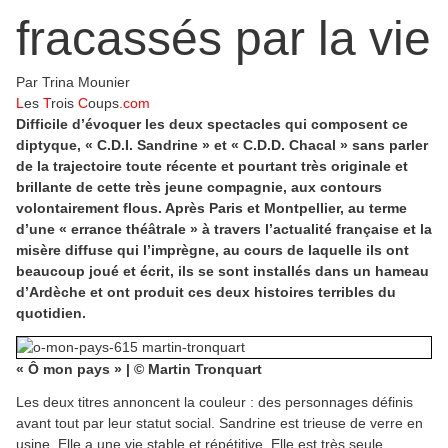
fracassés par la vie
Par Trina Mounier
L
es
T
rois
C
oups
.com
Difficile d’évoquer les deux spectacles qui composent ce
diptyque, « C.D.I. Sandrine » et « C.D.D. Chacal » sans parler
de la trajectoire toute récente et pourtant très originale et
brillante de cette très jeune compagnie, aux contours
volontairement flous. Après Paris et Montpellier, au terme
d’une « errance théâtrale » à travers l’actualité française et la
misère diffuse qui l’imprègne, au cours de laquelle ils ont
beaucoup joué et écrit, ils se sont installés dans un hameau
d’Ardèche et ont produit ces deux histoires terribles du
quotidien.
« Ô mon pays » | © Martin Tronquart
Les deux titres annoncent la couleur : des personnages définis
avant tout par leur statut social. Sandrine est trieuse de verre en
usine. Elle a une vie stable et répétitive. Elle est très seule,