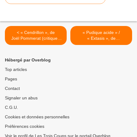
< « Cendrillon », de
« Pudique acide » /
Joël Pommerat (critique),
« Extasis », de
L’Odéon-
Mathilde Monnier et Jean-
Théâtre de l’Europe-
François Duroure (critique
Ateliers Berthier à Paris
de Margot Boisier), Pôle
Hébergé par Overblog
Sud à Strasbourg >
Top articles
Pages
Contact
Signaler un abus
C.G.U.
Cookies et données personnelles
Préférences cookies
Voir le profil de Les Trois Coups sur le portail Overblog