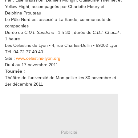
Par : Lise Maussion, Damien Mongin, Guillaume Thermet et
Yellow Flight, accompagnés par Charlotte Fleury et
Delphine Prouteau
Le Pôle Nord est associé à La Bande, communauté de
compagnies
Durée de
C.D.I. Sandrine
: 1 h 30 ; durée de
C.D.I. Chacal
:
1 heure
Les Célestins de Lyon • 4, rue Charles-Dullin • 69002 Lyon
Tél. 04 72 77 40 40
Site :
www.celestins-lyon.org
Du 4 au 17 novembre 2011
Tournée :
Théâtre de l’université de Montpellier les 30 novembre et
1er décembre 2011
Publicité