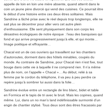
appelle de loin en loin une mère absente, quand atterrit dans le
coin un jeune père divorcé qui vend des cuisines. Ce pourrait être
le début d’une histoire entre ces deux êtres solitaires. Mais
Sandrine a lâché prise avec le réel depuis trop longtemps, elle ne
sait plus se décentrer pour aller vers cet autre plein
d’enthousiasme. Elle sent physiquement dans son corps les
désastres écologiques de notre époque : l’eau des banquises qui
fond et qui arrive progressivement jusqu’à elle, et qui monte…
Image poétique et effrayante…
Chacal est un de ces ouvriers qui travaillent sur les chantiers
d’autoroutes, dorment dans des hôtels minables, coupés du
monde. Au contraire de Sandrine, pour Chacal rien n’est fixe, tout
bouge dans cette vie à laquelle il ne comprend rien. Il n’a même
plus de nom, on l’appelle « Chacal »… Au début, relié à sa
femme par le cordon du téléphone, il va peu à peu perdre ce
repère jusqu’à sombrer lui aussi dans la folie…
Sandrine évolue entre un rectangle de lino blanc, bidet et table
en Formica et le tapis de tri avec le bruit. Mais les copines, quand
même. Lui, dans un no man’s land indéfinissable surmonté d’un
engin de chantier stylisé. Tous deux sont des êtres fracassés par