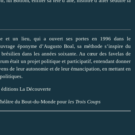
ir, lui Bottom, enfiler sa tête d’âne, histoire d’aller séduire la
e et un lieu, qui a ouvert ses portes en 1996 dans le
ouvrage éponyme d’Augusto Boal, sa méthode s’inspire du
e brésilien dans les années soixante. Au cœur des favelas de
orum était un projet politique et participatif, entendant donner
ens de leur autonomie et de leur émancipation, en mettant en
politiques.
x éditions La Découverte
le Théâtre du Bout-du-Monde pour
les Trois Coups