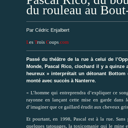
du rouleau au Bou
Par Cédric Enjalbert
L
es
T
rois
C
oups
.com
Passé du théâtre de la rue à celui de l’Op
Monde, Pascal Rico, clochard il y a quinze 
heureux » interprétait un détonant Bottom 
monté avec succès à Nanterre.
« L’homme qui entreprendra d’expliquer ce son
rayonne en lançant cette mise en garde dans
l
d’imaginer que ce gaillard érudit aux cheveux gris
Et pourtant, en 1998, Pascal est à la rue. Sans 
quelques tatouages, la toxicomanie qui le mine et 