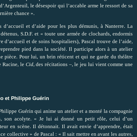
 d’Argenteuil, le désespoir qui l’accable arme le ressort de sa
ernière chance ».
s d’accueil et d’aide pour les plus démunis, à Nanterre. La
 détenus, S.D.F. et « toute une armée de clochards, endormis
e d’accueil et de soins hospitaliers), Pascal trouve de l’aide,
rendre pied dans la société. Il participe alors à un atelier
e pièce. Pour lui, un brin réticent et qui ne garde du théâtre
 Racine, le
Cid
, des récitations –, le jeu lui vient comme une
o et Philippe Guérin
 Philippe Guérin qui anime un atelier et a monté la compagnie
son acolyte. « Je lui ai donné un petit rôle, celui d’un
teur en scène. Il détonnait. Il avait envie d’apprendre, était
nce collective » de Pascal : « Il sait mettre en avant les autres,