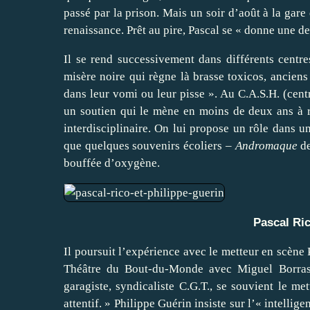
passé par la prison. Mais un soir d’août à la gare
renaissance. Prêt au pire, Pascal se « donne une d
Il se rend successivement dans différents centre
misère noire qui règne là brasse toxicos, anciens
dans leur vomi ou leur pisse ». Au C.A.S.H. (centr
un soutien qui le mène en moins de deux ans à rep
interdisciplinaire. On lui propose un rôle dans un
que quelques souvenirs écoliers –
Andromaque
de
bouffée d’oxygène.
Pascal Ric
Il poursuit l’expérience avec le metteur en scène
Théâtre du Bout-du-Monde avec Miguel Borras, 
garagiste, syndicaliste C.G.T., se souvient le met
attentif. » Philippe Guérin insiste sur l’« intellige