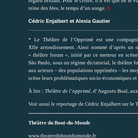
regard brillant. Pour le croire, il n’est que de le vo
reine des fées, le temps d’un songe.
¶
Cédric Enjalbert et Alexia Gautier
* Le Théâtre de l’Opprimé est une compagni
XIIe arrondissement. Ainsi nommé d’après un 
« théâtre forum », initié par ce metteur en scèn
São Paulo, sous un régime dictatorial, le théâtre f
aux acteurs – des populations opprimées – les moy
scène leurs problématiques socio-économiques et 
À lire :
Théâtre de l’opprimé
, d’Augusto Boal, au
Voir aussi le reportage de Cédric Enjalbert sur 
Théâtre du Bout-du-Monde
www.theatreduboutdumonde.fr