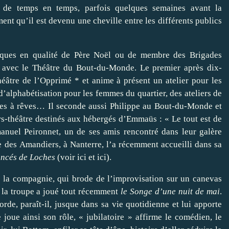
ait de temps en temps, parfois quelques semaines avant la
ment qu’il est devenu une cheville entre les différents publics
iques en qualité de Père Noël ou de membre des Brigades
at avec le Théâtre du Bout-du-Monde. Le premier après dix-
héâtre de l’Opprimé * et anime à présent un atelier pour les
 d’alphabétisation pour les femmes du quartier, des ateliers de
tes à rêves… Il seconde aussi Philippe au Bout-du-Monde et
rs-théâtre destinés aux hébergés d’Emmaüs : « Le tout est de
anuel Peironnet, un de ses amis rencontré dans leur galère
 des Amandiers, à Nanterre, l’a récemment accueilli dans sa
ancés de Loches
(voir
ici
et
ici
).
e la compagnie, qui brode de l’improvisation sur un canevas
, la troupe a joué tout récemment
le Songe d’une nuit de mai
.
orde, paraît-il, jusque dans sa vie quotidienne et lui apporte
 joue ainsi son rôle, « jubilatoire » affirme le comédien, le