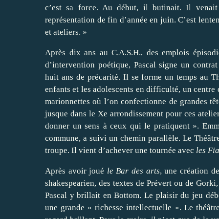
c’est sa force. Au début, il butinait. Il ven
représentation de fin d’année en juin. C’est lente
et ateliers. »
Après dix ans au C.A.S.H., des emplois épisod
d’intervention poétique, Pascal signe un contr
huit ans de précarité. Il se forme un temps au T
enfants et les adolescents en difficulté, un centre
marionnettes où l’on confectionne de grandes tê
jusque dans le Xe arrondissement pour ces atelie
donner un sens à ceux qui le pratiquent ». Emm
commune, a suivi un chemin parallèle. Le Théâtre
troupe. Il vient d’achever une tournée avec
les Fi
Après avoir joué
le Bar des arts
, une création d
shakespearien, des textes de Prévert ou de Gorki
Pascal y brillait en Bottom. Le plaisir du jeu déb
une grande « richesse intellectuelle ». Le théâtre