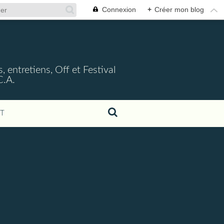
Connexion
+
Créer mon blog
, entretiens, Off et Festival
C.A.
T