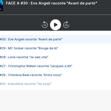
FACE A #30 : Eve Angeli raconte "Avant de partir"
#30 : Eve Angeli raconte "Avant de partir"
#29 : MC Solaar raconte "Bouge de là"
28 : Lorie raconte "Je vais vite"
#27 : Christophe Willem raconte "Jacques a dit"
#26 : Chimène Badi raconte "Entre nous"
#25 : Indochine raconte "3e sexe"
#24 : Zaho raconte "C'est chelou"
#23 : Patrick Bruel raconte "Au café des délices"
#22 : Kyo raconte "Le chemin"