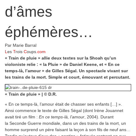
d’âmes
éphémères…
Par Marie Barral
L
es
T
rois
C
oups
.com
« Train de pluie » allie deux textes sur la Shoah qu’un
violoniste relie : « la Pluie » de Daniel Keene, et « En ce
temps-là, l’amour » de Gilles Ségal. Un spectacle vivant sur
les trains de la mort. Simple et court, émouvant et percutant.
« Train de pluie » | © D.R.
« En ce temps-là, l’amour était de chasser ses enfants […] ».
Ainsi commence le texte de Gilles Ségal (dont Irène Jouannet
avait tiré un film :
En ce temps-là, l’amour
, 2004). Durant
la Seconde Guerre mondiale, dans un des trains de la mort, un
homme surprend un père faisant la leçon à son fils de neuf ans…