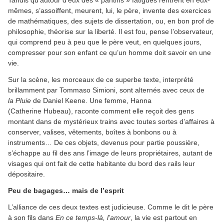
Tandis qu’autour d’eux des « pantins » fatigués rentrent en eux-
mêmes, s’assoiffent, meurent, lui, le père, invente des exercices
de mathématiques, des sujets de dissertation, ou, en bon prof de
philosophie, théorise sur la liberté. Il est fou, pense l’observateur,
qui comprend peu à peu que le père veut, en quelques jours,
compresser pour son enfant ce qu’un homme doit savoir en une
vie.
Sur la scène, les morceaux de ce superbe texte, interprété
brillamment par Tommaso Simioni, sont alternés avec ceux de
la
Pluie
de Daniel Keene. Une femme, Hanna
(Catherine Hubeau), raconte comment elle reçoit des gens
montant dans de mystérieux trains avec toutes sortes d’affaires à
conserver, valises, vêtements, boîtes à bonbons ou à
instruments… De ces objets, devenus pour partie poussière,
s’échappe au fil des ans l’image de leurs propriétaires, autant de
visages qui ont fait de cette habitante du bord des rails leur
dépositaire.
Peu de bagages… mais de l’esprit
L’alliance de ces deux textes est judicieuse. Comme le dit le père
à son fils dans
En ce temps-là, l’amour
, la vie est partout en