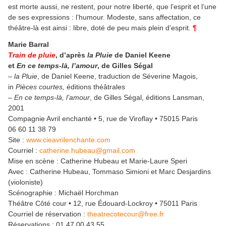
est morte aussi, ne restent, pour notre liberté, que l’esprit et l’une
de ses expressions : l’humour. Modeste, sans affectation, ce
théâtre-là est ainsi : libre, doté de peu mais plein d’esprit.
¶
Marie Barral
Train de pluie
, d’après
la Pluie
de Daniel Keene
et
En ce temps-là, l’amour
, de Gilles Ségal
–
la Pluie
, de Daniel Keene, traduction de Séverine Magois,
in
Pièces courtes,
éditions théâtrales
–
En ce temps-là, l’amour
, de Gilles Ségal, éditions Lansman,
2001
Compagnie Avril enchanté • 5, rue de Viroflay • 75015 Paris
06 60 11 38 79
Site :
www.cieavrilenchante.com
Courriel :
catherine.hubeau@gmail.com
Mise en scène : Catherine Hubeau et Marie-Laure Speri
Avec : Catherine Hubeau, Tommaso Simioni et Marc Desjardins
(violoniste)
Scénographie : Michaël Horchman
Théâtre Côté cour • 12, rue Édouard-Lockroy • 75011 Paris
Courriel de réservation :
theatrecotecour@free.fr
Réservations : 01 47 00 43 55