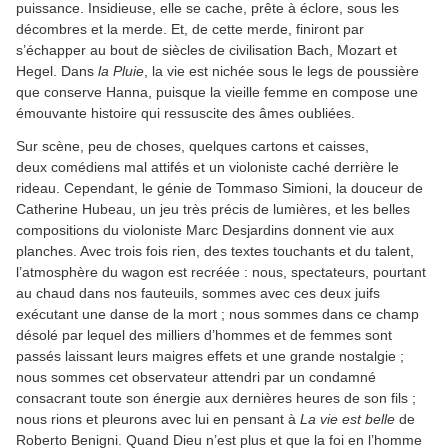
puissance. Insidieuse, elle se cache, prête à éclore, sous les
décombres et la merde. Et, de cette merde, finiront par
s’échapper au bout de siècles de civilisation Bach, Mozart et
Hegel. Dans
la
Pluie
, la vie est nichée sous le legs de poussière
que conserve Hanna, puisque la vieille femme en compose une
émouvante histoire qui ressuscite des âmes oubliées.
Sur scène, peu de choses, quelques cartons et caisses,
deux comédiens mal attifés et un violoniste caché derrière le
rideau. Cependant, le génie de Tommaso Simioni, la douceur de
Catherine Hubeau, un jeu très précis de lumières, et les belles
compositions du violoniste Marc Desjardins donnent vie aux
planches. Avec trois fois rien, des textes touchants et du talent,
l’atmosphère du wagon est recréée : nous, spectateurs, pourtant
au chaud dans nos fauteuils, sommes avec ces deux juifs
exécutant une danse de la mort ; nous sommes dans ce champ
désolé par lequel des milliers d’hommes et de femmes sont
passés laissant leurs maigres effets et une grande nostalgie ;
nous sommes cet observateur attendri par un condamné
consacrant toute son énergie aux dernières heures de son fils ;
nous rions et pleurons avec lui en pensant à
La vie est belle
de
Roberto Benigni. Quand Dieu n’est plus et que la foi en l’homme