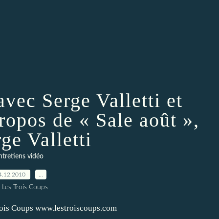
avec Serge Valletti et
ropos de « Sale août »,
ge Valletti
ntretiens vidéo
4.12.2010
…
 Les Trois Coups
 Trois Coups www.lestroiscoups.com