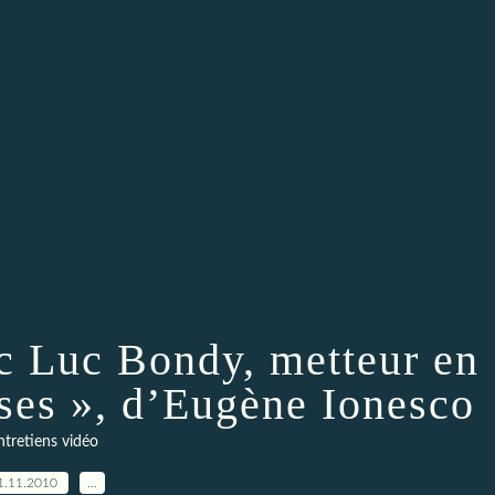
ec Luc Bondy, metteur en
ises », d’Eugène Ionesco
ntretiens vidéo
1.11.2010
…