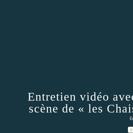
Entretien vidéo av
scène de « les Cha
E
0