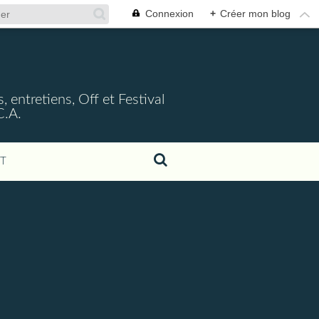
Connexion
+
Créer mon blog
, entretiens, Off et Festival
C.A.
T