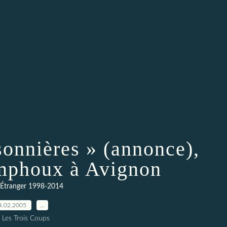
sonnières » (annonce),
mphoux à Avignon
-Étranger 1998-2014
4.02.2005
…
 Les Trois Coups