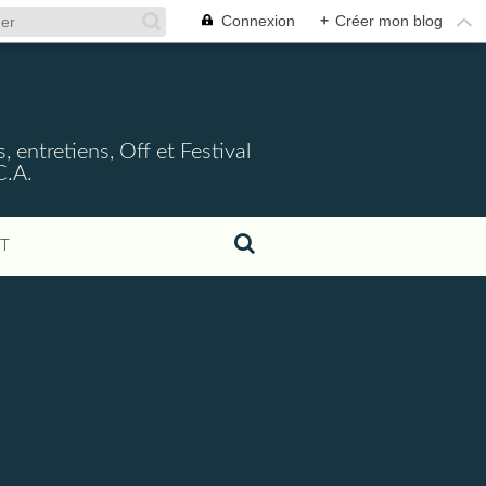
Connexion
+
Créer mon blog
, entretiens, Off et Festival
C.A.
T