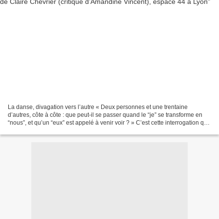
La danse, divagation vers l’autre « Deux personnes et une trentaine
d’autres, côte à côte : que peut-il se passer quand le “je” se transforme en
“nous”, et qu’un “eux” est appelé à venir voir ? » C’est cette interrogation que
se propose d’explorer, à...