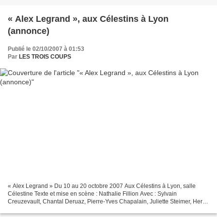
« Alex Legrand », aux Célestins à Lyon
(annonce)
Publié le 02/10/2007 à 01:53
Par
LES TROIS COUPS
« Alex Legrand » Du 10 au 20 octobre 2007 Aux Célestins à Lyon, salle
Célestine Texte et mise en scène : Nathalie Fillion Avec : Sylvain
Creuzevault, Chantal Deruaz, Pierre-Yves Chapalain, Juliette Steimer, Hervé
Van der Meulen Assistant à la mise en...