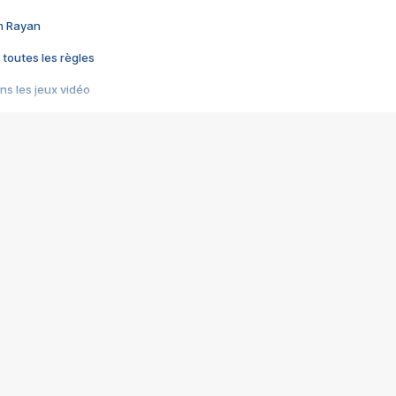
im Rayan
 toutes les règles
s les jeux vidéo
us choquant de Rockstar ? - Le scandale BULLY
e plus moche de Steam
du RÊVE tourne au CAUCHEMAR
pendant 8 heures
it… à tort
umiliés par un jeu vidéo
ire - Final Fantasy 8
ti un empire - Age of Empires
story DOFUS