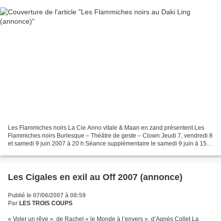
Les Flammiches noirs La Cie Anno vitale & Maan en zand présentent Les
Flammiches noirs Burlesque – Théâtre de geste – Clown Jeudi 7, vendredi 8
et samedi 9 juin 2007 à 20 h Séance supplémentaire le samedi 9 juin à 15 h
Entrée : 7/10 € Avec le soutien...
Les Cigales en exil au Off 2007 (annonce)
Publié le 07/06/2007 à 08:59
Par
LES TROIS COUPS
« Voler un rêve », de Rachel « le Monde à l’envers », d’Agnès Collet La