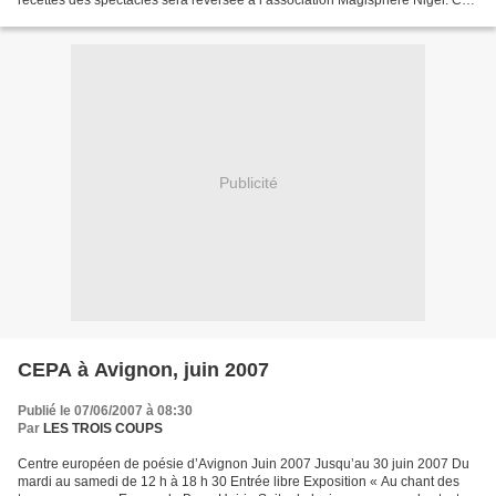
recettes des spectacles sera reversée à l’association Magisphère Niger. Ce
projet a plusieurs objectifs : –...
Publicité
CEPA à Avignon, juin 2007
Publié le 07/06/2007 à 08:30
Par
LES TROIS COUPS
Centre européen de poésie d’Avignon Juin 2007 Jusqu’au 30 juin 2007 Du
mardi au samedi de 12 h à 18 h 30 Entrée libre Exposition « Au chant des