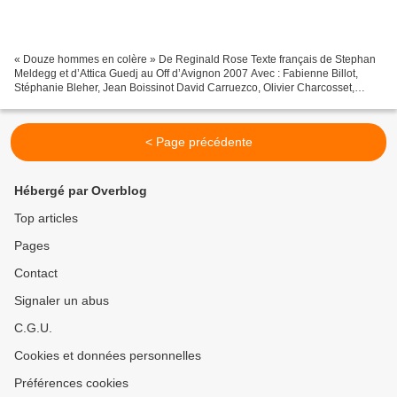
« Douze hommes en colère » De Reginald Rose Texte français de Stephan
Meldegg et d’Attica Guedj au Off d’Avignon 2007 Avec : Fabienne Billot,
Stéphanie Bleher, Jean Boissinot David Carruezco, Olivier Charcosset,
Benjamin Fayard Joanna Forlen, Ivan Herbez,...
< Page précédente
Hébergé par Overblog
Top articles
Pages
Contact
Signaler un abus
C.G.U.
Cookies et données personnelles
Préférences cookies