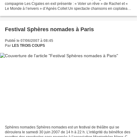
compagnie Les Cigales en exil présente : « Voler un rêve » de Rachel et «
Le Monde à l’envers » d’Agnès Collet Un spectacle chansons en coplateau
Créé à l’occasion du Off d’Avignon...
Festival Sphères nomades à Paris
Publié le 07/06/2007 à 08:45
Par
LES TROIS COUPS
Sphères nomades Sphères nomades est un festival de théâtre qui se
déroulera le samedi 30 juin 2007 de 14 h à 22 h. L’intégrité du bénéfice des