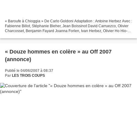
« Baroufe à Chioggia » De Carlo Goldoni Adaptation : Antoine Herbez Avec :
Fabienne Billot, Stéphanie Bleher, Jean Boissinot David Carruezco, Olivier
Charcosset, Benjamin Fayard Joanna Forlen, Ivan Herbez, Olivier Ho Hio-
hen Sébastien Le Rest, Vanessa...
« Douze hommes en colère » au Off 2007
(annonce)
Publié le 04/06/2007 à 08:37
Par
LES TROIS COUPS