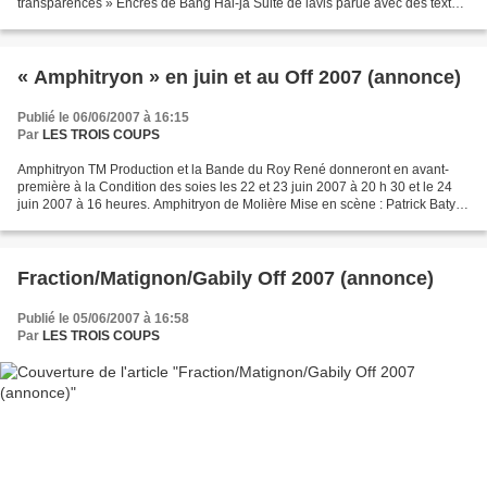
transparences » Encres de Bang Hai-ja Suite de lavis parue avec des textes
de Roselyne Sibille aux éditions...
« Amphitryon » en juin et au Off 2007 (annonce)
Publié le 06/06/2007 à 16:15
Par
LES TROIS COUPS
Amphitryon TM Production et la Bande du Roy René donneront en avant-
première à la Condition des soies les 22 et 23 juin 2007 à 20 h 30 et le 24
juin 2007 à 16 heures. Amphitryon de Molière Mise en scène : Patrick Baty
Avec : Marie Christine Arnaud, Flavien...
Fraction/Matignon/Gabily Off 2007 (annonce)
Publié le 05/06/2007 à 16:58
Par
LES TROIS COUPS