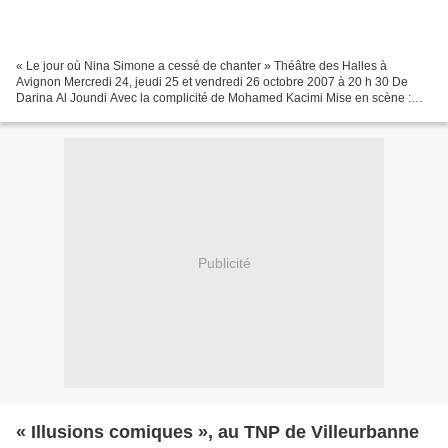
« Le jour où Nina Simone a cessé de chanter » Théâtre des Halles à
Avignon Mercredi 24, jeudi 25 et vendredi 26 octobre 2007 à 20 h 30 De
Darina Al Joundi Avec la complicité de Mohamed Kacimi Mise en scène :
Alain Timar Avec : Darina Al Joundi Lumière...
Publicité
« Illusions comiques », au TNP de Villeurbanne