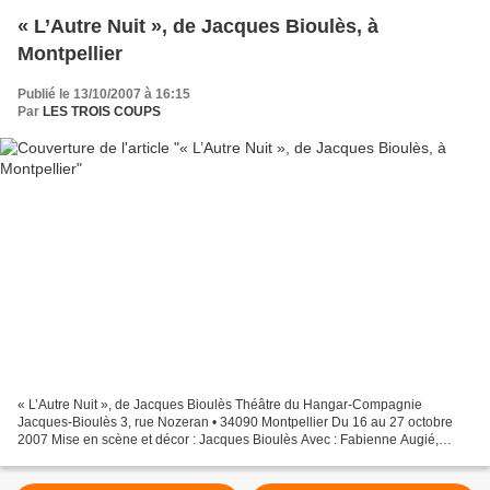
« L’Autre Nuit », de Jacques Bioulès, à
Montpellier
Publié le 13/10/2007 à 16:15
Par
LES TROIS COUPS
« L’Autre Nuit », de Jacques Bioulès Théâtre du Hangar-Compagnie
Jacques-Bioulès 3, rue Nozeran • 34090 Montpellier Du 16 au 27 octobre
2007 Mise en scène et décor : Jacques Bioulès Avec : Fabienne Augié,
Jean-Yves Duparc, David Stanley Lumières : Jean-Yves...