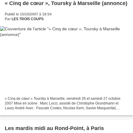
« Cinq de cœur », Toursky à Marseille (annonce)
Publié le 15/10/2007 à 18:54
Par
LES TROIS COUPS
« Cinq de cœur » Toursky à Marseille, vendredi 26 et samedi 27 octobre
2007 Mise en scène : Marc Locci, assisté de Christophe Grundmann et
Laury André Avec : Pascale Costes, Nicolas Kern, Xavier Margueritat,
Sandrine Montcoudiol, Karine Serafin Conseiller...
Les mardis midi au Rond-Point, à Paris