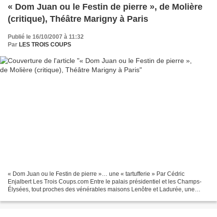
« Dom Juan ou le Festin de pierre », de Molière
(critique), Théâtre Marigny à Paris
Publié le 16/10/2007 à 11:32
Par
LES TROIS COUPS
« Dom Juan ou le Festin de pierre »… une « tartufferie » Par Cédric
Enjalbert Les Trois Coups.com Entre le palais présidentiel et les Champs-
Élysées, tout proches des vénérables maisons Lenôtre et Ladurée, une
autre belle vitrine, tout en velours rouge...