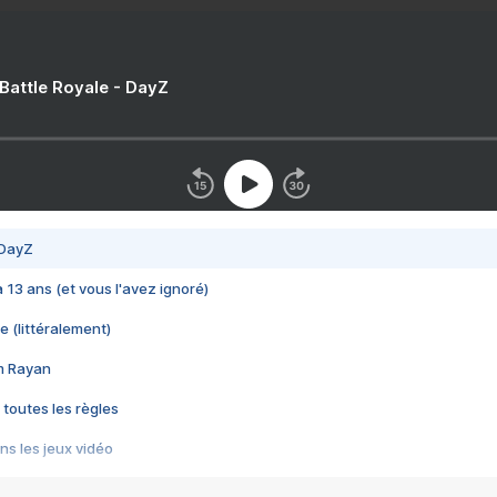
 Battle Royale - DayZ
 DayZ
 a 13 ans (et vous l'avez ignoré)
e (littéralement)
im Rayan
 toutes les règles
s les jeux vidéo
us choquant de Rockstar ? - Le scandale BULLY