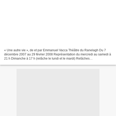
« Une autre vie », de et par Emmanuel Vacca Théâtre du Ranelagh Du 7
décembre 2007 au 29 février 2008 Représentation du mercredi au samedi à
21 h Dimanche à 17 h (relâche le lundi et le mardi) Relâches
exceptionnelles les 16 décembre 2007 ainsi que les...