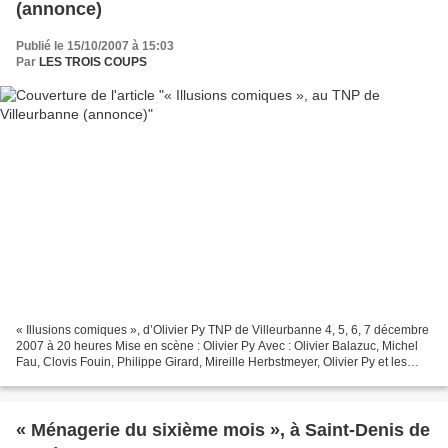
(annonce)
Publié le 15/10/2007 à 15:03
Par
LES TROIS COUPS
« Illusions comiques », d’Olivier Py TNP de Villeurbanne 4, 5, 6, 7 décembre
2007 à 20 heures Mise en scène : Olivier Py Avec : Olivier Balazuc, Michel
Fau, Clovis Fouin, Philippe Girard, Mireille Herbstmeyer, Olivier Py et les
musiciens Mathieu el-Fassi...
« Ménagerie du sixième mois », à Saint-Denis de