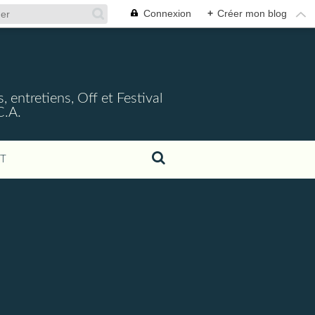
Connexion
+
Créer mon blog
, entretiens, Off et Festival
C.A.
T