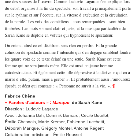
une des sources de l’œuvre. Comme Ludovic Lagarde s’en explique lors
du débat organisé à la fin du spectacle, son travail a principalement porté
sur le rythme et sur l’écoute, sur la vitesse d’exécution et la circulation
de la parole. Les voix des comédiens – tous remarquables – sont bien
timbrées. Les mots sonnent clair et juste, et la musique particulière de
Sarah Kane se déploie en volutes qui hypnotisent le spectateur.
On entend ainsi ce cri déchirant sans rien en perdre. Et la grande
cohésion du spectacle comme l’intensité qui s’en dégage semblent fondre
les quatre voix de ce texte éclaté en une seule. Sarah Kane est cette
femme qui ne sera jamais mère. Elle est aussi ce jeune homme
autodestructeur. Et également cette fille dépressive à la dérive « qui en a
marre d’elle, putain, mais à gerber ». Et probablement aussi l’amoureux
¶
éperdu et déçu qui constate : « Personne ne survit à la vie. ».
Fabrice Chêne
« Paroles d’acteurs » :
Manque
, de Sarah Kane
Direction : Ludovic Lagarde
Avec : Johanna Bah, Dominik Bernard, Cécile Bouillot,
Émilie Chesnais, Marie Kremer, Fabienne Lucchetti,
Déborah Marique, Grégory Montel, Antoine Régent
Collaboration artistique : Émilie Rousset