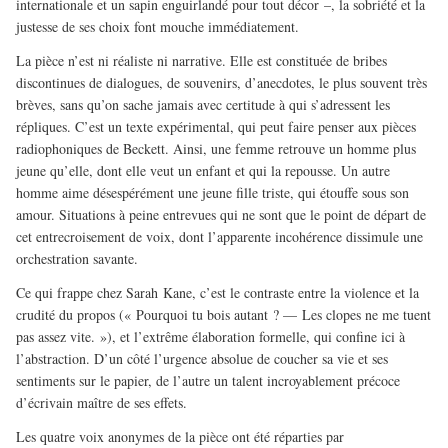
internationale et un sapin enguirlandé pour tout décor –, la sobriété et la
justesse de ses choix font mouche immédiatement.
La pièce n’est ni réaliste ni narrative. Elle est constituée de bribes
discontinues de dialogues, de souvenirs, d’anecdotes, le plus souvent très
brèves, sans qu’on sache jamais avec certitude à qui s’adressent les
répliques. C’est un texte expérimental, qui peut faire penser aux pièces
radiophoniques de Beckett. Ainsi, une femme retrouve un homme plus
jeune qu’elle, dont elle veut un enfant et qui la repousse. Un autre
homme aime désespérément une jeune fille triste, qui étouffe sous son
amour. Situations à peine entrevues qui ne sont que le point de départ de
cet entrecroisement de voix, dont l’apparente incohérence dissimule une
orchestration savante.
Ce qui frappe chez Sarah Kane, c’est le contraste entre la violence et la
crudité du propos (« Pourquoi tu bois autant ? — Les clopes ne me tuent
pas assez vite. »), et l’extrême élaboration formelle, qui confine ici à
l’abstraction. D’un côté l’urgence absolue de coucher sa vie et ses
sentiments sur le papier, de l’autre un talent incroyablement précoce
d’écrivain maître de ses effets.
Les quatre voix anonymes de la pièce ont été réparties par