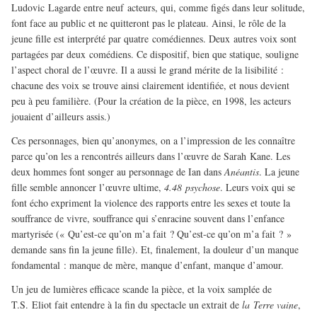
Ludovic Lagarde entre neuf acteurs, qui, comme figés dans leur solitude,
font face au public et ne quitteront pas le plateau. Ainsi, le rôle de la
jeune fille est interprété par quatre comédiennes. Deux autres voix sont
partagées par deux comédiens. Ce dispositif, bien que statique, souligne
l’aspect choral de l’œuvre. Il a aussi le grand mérite de la lisibilité :
chacune des voix se trouve ainsi clairement identifiée, et nous devient
peu à peu familière. (Pour la création de la pièce, en 1998, les acteurs
jouaient d’ailleurs assis.)
Ces personnages, bien qu’anonymes, on a l’impression de les connaître
parce qu’on les a rencontrés ailleurs dans l’œuvre de Sarah Kane. Les
deux hommes font songer au personnage de Ian dans
Anéantis
. La jeune
fille semble annoncer l’œuvre ultime,
4.48 psychose
. Leurs voix qui se
font écho expriment la violence des rapports entre les sexes et toute la
souffrance de vivre, souffrance qui s’enracine souvent dans l’enfance
martyrisée (« Qu’est-ce qu’on m’a fait ? Qu’est-ce qu’on m’a fait ? »
demande sans fin la jeune fille). Et, finalement, la douleur d’un manque
fondamental : manque de mère, manque d’enfant, manque d’amour.
Un jeu de lumières efficace scande la pièce, et la voix samplée de
T.S. Eliot fait entendre à la fin du spectacle un extrait de
la Terre vaine
,