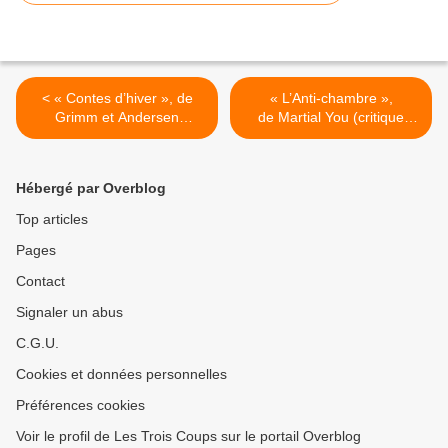
< « Contes d’hiver », de
« L’Anti-chambre »,
Grimm et Andersen
de Martial You (critique
(critique),
de Tatiana Djordjevic),
Théâtre de la Porte-Saint-
Théâtre des Deux-Rêves
Martin à Paris
à Paris >
Hébergé par Overblog
Top articles
Pages
Contact
Signaler un abus
C.G.U.
Cookies et données personnelles
Préférences cookies
Voir le profil de Les Trois Coups sur le portail Overblog