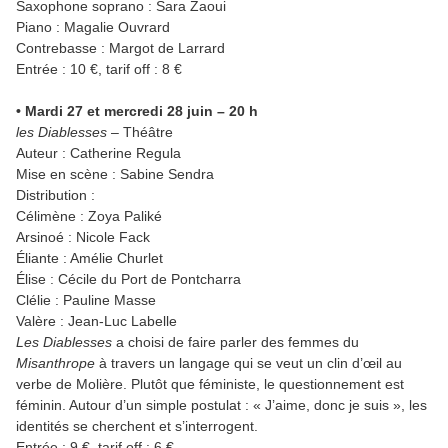
Saxophone soprano : Sara Zaoui
Piano : Magalie Ouvrard
Contrebasse : Margot de Larrard
Entrée : 10 €, tarif off : 8 €
• Mardi 27 et mercredi 28 juin – 20 h
les Diablesses
– Théâtre
Auteur : Catherine Regula
Mise en scène : Sabine Sendra
Distribution :
Célimène : Zoya Paliké
Arsinoé : Nicole Fack
Éliante : Amélie Churlet
Élise : Cécile du Port de Pontcharra
Clélie : Pauline Masse
Valère : Jean-Luc Labelle
Les Diablesses
a choisi de faire parler des femmes du
Misanthrope
à travers un langage qui se veut un clin d’œil au
verbe de Molière. Plutôt que féministe, le questionnement est
féminin. Autour d’un simple postulat : « J’aime, donc je suis », les
identités se cherchent et s’interrogent.
Entrée : 9 €, tarif off : 6 €