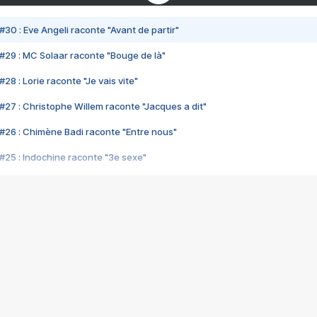
#30 : Eve Angeli raconte "Avant de partir"
#29 : MC Solaar raconte "Bouge de là"
28 : Lorie raconte "Je vais vite"
#27 : Christophe Willem raconte "Jacques a dit"
#26 : Chimène Badi raconte "Entre nous"
#25 : Indochine raconte "3e sexe"
#24 : Zaho raconte "C'est chelou"
#23 : Patrick Bruel raconte "Au café des délices"
#22 : Kyo raconte "Le chemin"
#21 : Nolwenn Leroy raconte "Cassé"
#20 : Patrick Hernandez raconte "Born to be alive"
#19 : Lorie raconte "Près de moi"