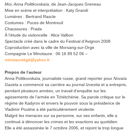
Moi, Anna Politkovskaïa,
de Jean-Jacques Greneau
Mise en scène et interprétation : Katy Grandi
Lumières : Bertrand Rascle
Costumes : Puces de Montreuil
Chaussures : Prada
À l’étude du violoncelle : Alice Valbon
Spectacle créé dans le cadre du Festival d’Avignon 2008
Coproduction avec la ville de Morsang-sur-Orge
Compagnie Le Minotaure : 06 16 89 52 06 –
minotaurekgd@yahoo.fr
Propos de l
’
auteur
Anna Politkovskaïa, journaliste russe, grand reporter pour
Novaïa
Gazeta
a commencé sa carrière au journal
Izvestia
et a entrepris,
pendant plusieurs années, un travail d’enquête sur les
agissements de l’armée en Tchétchénie. Sa parole critique sur le
régime de Kadyrov et envers le pouvoir sous la présidence de
Vladimir Poutine a été particulièrement virulente.
Malgré les menaces sur sa personne, sur ses enfants, elle a
continué à dénoncer les crimes et les exactions au quotidien.
Elle a été assassinée le 7 octobre 2006, et rejoint la trop longue