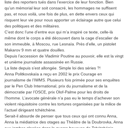
liste des reporters tués dans l’exercice de leur fonction. Bien
qu’un mémorial leur soit consacré, les hommages ne suffisent
pas, et nous voilà, une fois de plus, en dette envers ceux qui
risquent leur vie pour nous apporter un éclairage autre que celui
des politiques et des militaires.
C’est donc l’une d’entre eux qui m’a inspiré ce texte, celle-là
même dont le corps a été découvert dans la cage d’escalier de
son immeuble, à Moscou, rue Lesnaïa. Près d’elle, un pistolet
Makarov 9 mm et quatre douilles.
Depuis l’accession de Vladimir Poutine au pouvoir, elle est la vingt
et unième journaliste assassinée en Russie.
La liste depuis s’est allongée. Simple loi des séries ?!
Anna Politkovskaïa a reçu en 2002 le prix Courage en
journalisme de l’IWMS. Plusieurs fois primée pour ses enquêtes
par le Pen Club International, prix du journalisme et de la
démocratie par l’OSCE, prix Olof-Palme pour les droits de
l’homme. L’avocate générale n’a pas eu le temps d’achever son
violent réquisitoire contre les tortures organisées par la milice de
l’actuel dirigeant tchétchène.
Serait-il absurde de penser que tous ceux qui ont connu Anna,
Anna la médiatrice des otages au Théâtre de la Doubrovka, Anna