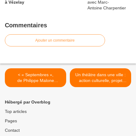
à Vézelay
Commentaires
Ajouter un commentaire
< « Septembres »,
Un théâtre dans une ville :
de Philippe Malone
action culturelle, projet
(critique), Salon du théâtre
social ? (reportage), Salon
et de l’édition théâtrale
du théâtre et de l’édition
à Paris
théâtrale à Paris >
Hébergé par Overblog
Top articles
Pages
Contact