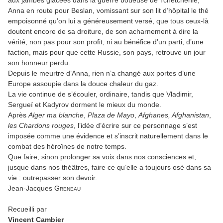
aux jambes glacées dans la guerre boueuse de Tchétchénie,
Anna en route pour Beslan, vomissant sur son lit d’hôpital le thé
empoisonné qu’on lui a généreusement versé, que tous ceux-là
doutent encore de sa droiture, de son acharnement à dire la
vérité, non pas pour son profit, ni au bénéfice d’un parti, d’une
faction, mais pour que cette Russie, son pays, retrouve un jour
son honneur perdu.
Depuis le meurtre d’Anna, rien n’a changé aux portes d’une
Europe assoupie dans la douce chaleur du gaz.
La vie continue de s’écouler, ordinaire, tandis que Vladimir,
Sergueï et Kadyrov dorment le mieux du monde.
Après
Alger ma blanche
,
Plaza de Mayo
,
Afghanes, Afghanistan
,
les Chardons rouges
, l’idée d’écrire sur ce personnage s’est
imposée comme une évidence et s’inscrit naturellement dans le
combat des héroïnes de notre temps.
Que faire, sinon prolonger sa voix dans nos consciences et,
jusque dans nos théâtres, faire ce qu’elle a toujours osé dans sa
vie : outrepasser son devoir.
Jean-Jacques
Greneau
Recueilli par
Vincent Cambier