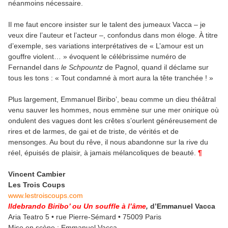
néanmoins nécessaire.
Il me faut encore insister sur le talent des jumeaux Vacca – je
veux dire l’auteur et l’acteur –, confondus dans mon éloge. À titre
d’exemple, ses variations interprétatives de « L’amour est un
gouffre violent… » évoquent le célébrissime numéro de
Fernandel dans
le Schpountz
de Pagnol, quand il déclame sur
tous les tons : « Tout condamné à mort aura la tête tranchée ! »
Plus largement, Emmanuel Biribo’, beau comme un dieu théâtral
venu sauver les hommes, nous emmène sur une mer onirique où
ondulent des vagues dont les crêtes s’ourlent généreusement de
rires et de larmes, de gai et de triste, de vérités et de
mensonges. Au bout du rêve, il nous abandonne sur la rive du
réel, épuisés de plaisir, à jamais mélancoliques de beauté.
¶
Vincent Cambier
Les Trois Coups
www.lestroiscoups.com
Ildebrando Biribo’ ou Un souffle à l’âme
,
d’Emmanuel Vacca
Aria Teatro 5 • rue Pierre-Sémard • 75009 Paris
Mise en scène : Emmanuel Vacca