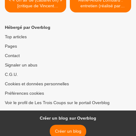
< « Un air de (cabaret off) »
René-André Lombard :
[critique de Vincent
entretien (réalisé par
Cambier], Le Grand Café à
Vincent Cambier) >
Avignon
Hébergé par Overblog
Top articles
Pages
Contact
Signaler un abus
C.G.U.
Cookies et données personnelles
Préférences cookies
Voir le profil de Les Trois Coups sur le portail Overblog
Créer un blog sur Overblog
Créer un blog