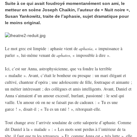
Suite à ce qui avait foudroyé momentanément son ami, le
metteur en scène Joseph Chaikin, l’auteur de « Nuit noire »,
Susan Yankowitz, traite de l’aphasie, sujet dramatique pour
le moins original.
Le mot grec est limpide : aphasie vient de
aphasia
, « impuissance à
parler », lui-même venant de
aphatos
, « impossible à dire ».
Ici, c’est sur Anna, astrophysicienne, que va fondre la terrible
« maladie ». Avant, c’était le bonheur ou presque : un mari élégant et
cultivé, chanteur d’opéra ; une adolescente de fille, foutraque et aimante ;
un métier intéressant ; des collègues et amis intelligents. Avant, Daniel et
Anna s’aimaient d’un amour excessif, hurlant, passionné : le seul qui
vaille. Un amour où on ne se faisait pas de cadeaux : « Tu es une
garce ! », disait-il ; « Tu es un raté ! », rétorquait-elle.
Tout change avec l’arrivée soudaine de cette saloperie d’aphasie. Comme
dit Daniel à la « malade » : « Les mots sont perdus à l’intérieur de ta
tête, il faut que tu les retrouves. » Et, comme Anna est « très lutte », elle