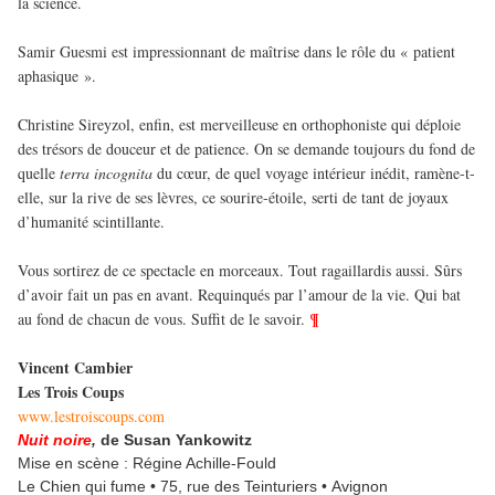
la science.
Samir Guesmi est impressionnant de maîtrise dans le rôle du « patient
aphasique ».
Christine Sireyzol, enfin, est merveilleuse en orthophoniste qui déploie
des trésors de douceur et de patience. On se demande toujours du fond de
quelle
terra incognita
du cœur, de quel voyage intérieur inédit, ramène-t-
elle, sur la rive de ses lèvres, ce sourire-étoile, serti de tant de joyaux
d’humanité scintillante.
Vous sortirez de ce spectacle en morceaux. Tout ragaillardis aussi. Sûrs
d’avoir fait un pas en avant. Requinqués par l’amour de la vie. Qui bat
¶
au fond de chacun de vous. Suffit de le savoir.
Vincent Cambier
Les Trois Coups
www.lestroiscoups.com
Nuit noire
,
de Susan Yankowitz
Mise en scène : Régine Achille-Fould
Le Chien qui fume • 75, rue des Teinturiers • Avignon