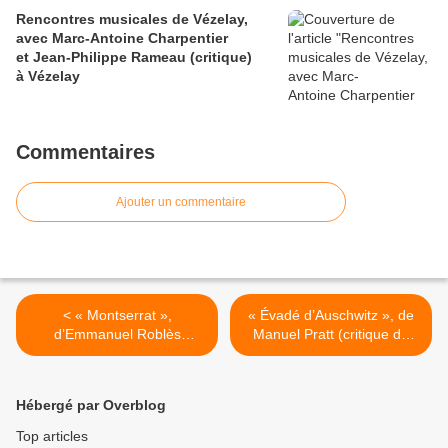
Rencontres musicales de Vézelay,
avec Marc-Antoine Charpentier
et Jean-Philippe Rameau (critique)
à Vézelay
Commentaires
Ajouter un commentaire
< « Montserrat »,
« Évadé d’Auschwitz », de
d’Emmanuel Roblès
Manuel Pratt (critique de
(critique de
Vincent Cambier),
Vincent Cambier), Le Big
La Tarasque à Avignon >
Bang à Avignon
Hébergé par Overblog
Top articles