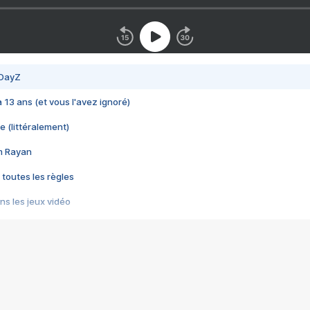
 DayZ
 a 13 ans (et vous l'avez ignoré)
e (littéralement)
im Rayan
 toutes les règles
s les jeux vidéo
us choquant de Rockstar ? - Le scandale BULLY
e plus moche de Steam
du RÊVE tourne au CAUCHEMAR
pendant 8 heures