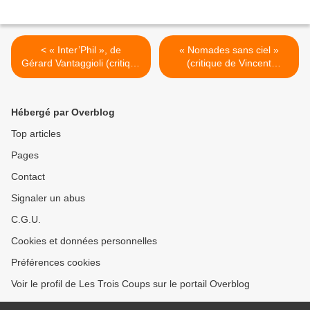
< « Inter’Phil », de
« Nomades sans ciel »
Gérard Vantaggioli (critique
(critique de Vincent
de Vincent Cambier),
Cambier), Théâtre du
Théâtre du Chien-qui-Fume
Chien-qui-Fume à Avignon
à Avignon
>
Hébergé par Overblog
Top articles
Pages
Contact
Signaler un abus
C.G.U.
Cookies et données personnelles
Préférences cookies
Voir le profil de Les Trois Coups sur le portail Overblog