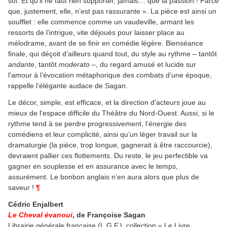
soi. Et qu’il ne faut rien supporter, jamais… que la passion ! Parce
que, justement, elle, n’est pas rassurante ». La pièce est ainsi un
soufflet : elle commence comme un vaudeville, armant les
ressorts de l’intrigue, vite déjoués pour laisser place au
mélodrame, avant de se finir en comédie légère. Bienséance
finale, qui déçoit d’ailleurs quand tout, du style au rythme – tantôt
andante
, tantôt
moderato
–, du regard amusé et lucide sur
l’amour à l’évocation métaphorique des combats d’une époque,
rappelle l’élégante audace de Sagan.
Le décor, simple, est efficace, et la direction d’acteurs joue au
mieux de l’espace difficile du Théâtre du Nord-Ouest. Aussi, si le
rythme tend à se perdre progressivement, l’énergie des
comédiens et leur complicité, ainsi qu’un léger travail sur la
dramaturgie (la pièce, trop longue, gagnerait à être raccourcie),
devraient pallier ces flottements. Du reste, le jeu perfectible va
gagner en souplesse et en assurance avec le temps,
assurément. Le bonbon anglais n’en aura alors que plus de
saveur !
¶
Cédric Enjalbert
Le Cheval évanoui
, de Françoise Sagan
Librairie générale française (L.G.F.), collection « Le Livre