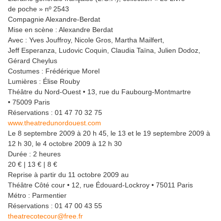
de poche » nº 2543
Compagnie Alexandre-Berdat
Mise en scène : Alexandre Berdat
Avec : Yves Jouffroy, Nicole Gros, Martha Mailfert,
Jeff Esperanza, Ludovic Coquin, Claudia Taïna, Julien Dodoz,
Gérard Cheylus
Costumes : Frédérique Morel
Lumières : Élise Rouby
Théâtre du Nord-Ouest • 13, rue du Faubourg-Montmartre
• 75009 Paris
Réservations : 01 47 70 32 75
www.theatredunordouest.com
Le 8 septembre 2009 à 20 h 45, le 13 et le 19 septembre 2009 à
12 h 30, le 4 octobre 2009 à 12 h 30
Durée : 2 heures
20 € | 13 € | 8 €
Reprise à partir du 11 octobre 2009 au
Théâtre Côté cour • 12, rue Édouard-Lockroy • 75011 Paris
Métro : Parmentier
Réservations : 01 47 00 43 55
theatrecotecour@free.fr