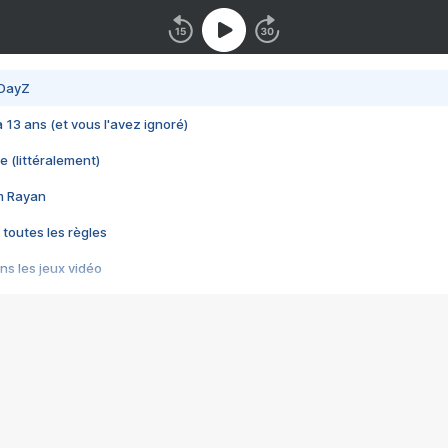
 DayZ
 a 13 ans (et vous l'avez ignoré)
e (littéralement)
im Rayan
 toutes les règles
s les jeux vidéo
us choquant de Rockstar ? - Le scandale BULLY
e plus moche de Steam
du RÊVE tourne au CAUCHEMAR
pendant 8 heures