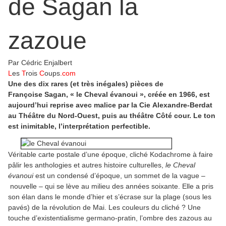
de Sagan la
zazoue
Par Cédric Enjalbert
L
es
T
rois
C
oups
.com
Une des dix rares (et très inégales) pièces de
Françoise Sagan, « le Cheval évanoui », créée en 1966, est
aujourd’hui reprise avec malice par la Cie Alexandre-Berdat
au Théâtre du Nord-Ouest, puis au théâtre Côté cour. Le ton
est inimitable, l’interprétation perfectible.
Véritable carte postale d’une époque, cliché Kodachrome à faire
pâlir les anthologies et autres histoire culturelles,
le Cheval
évanoui
est un condensé d’époque, un sommet de la vague –
nouvelle – qui se lève au milieu des années soixante. Elle a pris
son élan dans le monde d’hier et s’écrase sur la plage (sous les
pavés) de la révolution de Mai. Les couleurs du cliché ? Une
touche d’existentialisme germano-pratin, l’ombre des zazous au