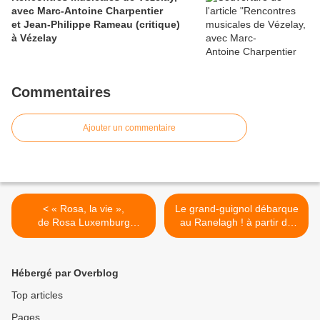
avec Marc-Antoine Charpentier
et Jean-Philippe Rameau (critique)
à Vézelay
Commentaires
Ajouter un commentaire
< « Rosa, la vie »,
Le grand-guignol débarque
de Rosa Luxemburg
au Ranelagh ! à partir du
(critique),
vendredi 2 octobre 2009 à
Théâtre de la Commune
Paris >
à Aubervilliers
Hébergé par Overblog
Top articles
Pages