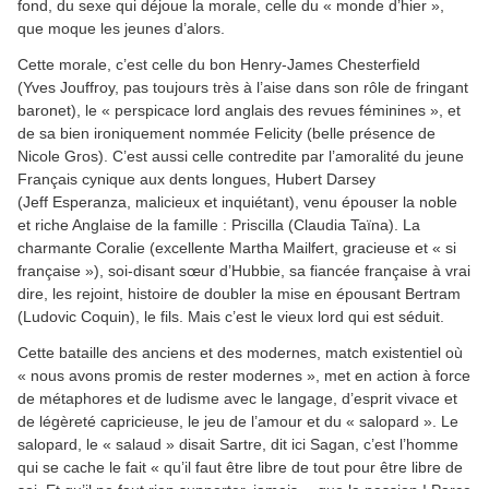
fond, du sexe qui déjoue la morale, celle du « monde d’hier »,
que moque les jeunes d’alors.
Cette morale, c’est celle du bon Henry-James Chesterfield
(Yves Jouffroy, pas toujours très à l’aise dans son rôle de fringant
baronet), le « perspicace lord anglais des revues féminines », et
de sa bien ironiquement nommée Felicity (belle présence de
Nicole Gros). C’est aussi celle contredite par l’amoralité du jeune
Français cynique aux dents longues, Hubert Darsey
(Jeff Esperanza, malicieux et inquiétant), venu épouser la noble
et riche Anglaise de la famille : Priscilla (Claudia Taïna). La
charmante Coralie (excellente Martha Mailfert, gracieuse et « si
française »), soi-disant sœur d’Hubbie, sa fiancée française à vrai
dire, les rejoint, histoire de doubler la mise en épousant Bertram
(Ludovic Coquin), le fils. Mais c’est le vieux lord qui est séduit.
Cette bataille des anciens et des modernes, match existentiel où
« nous avons promis de rester modernes », met en action à force
de métaphores et de ludisme avec le langage, d’esprit vivace et
de légèreté capricieuse, le jeu de l’amour et du « salopard ». Le
salopard, le « salaud » disait Sartre, dit ici Sagan, c’est l’homme
qui se cache le fait « qu’il faut être libre de tout pour être libre de