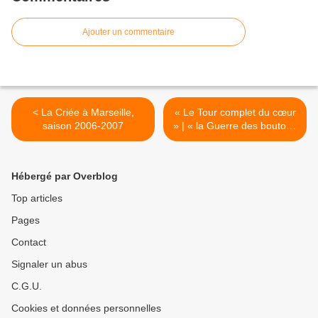
Ajouter un commentaire
< La Criée à Marseille,
« Le Tour complet du cœur
saison 2006-2007
» | « la Guerre des boutons
», gymnase Vincent-de-
Paul, île Piot à Avignon
(annonce) >
Hébergé par Overblog
Top articles
Pages
Contact
Signaler un abus
C.G.U.
Cookies et données personnelles