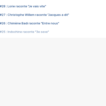
28 : Lorie raconte "Je vais vite"
#27 : Christophe Willem raconte "Jacques a dit"
#26 : Chimène Badi raconte "Entre nous"
#25 : Indochine raconte "3e sexe"
#24 : Zaho raconte "C'est chelou"
#23 : Patrick Bruel raconte "Au café des délices"
#22 : Kyo raconte "Le chemin"
#21 : Nolwenn Leroy raconte "Cassé"
#20 : Patrick Hernandez raconte "Born to be alive"
#19 : Lorie raconte "Près de moi"
#18 : Michael Jones raconte "A nos actes manqués" (avec Jean-Jacque
#17 : Khaled raconte "Aïcha"