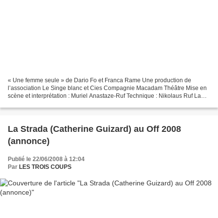
« Une femme seule » de Dario Fo et Franca Rame Une production de
l’association Le Singe blanc et Cies Compagnie Macadam Théâtre Mise en
scène et interprétation : Muriel Anastaze-Ruf Technique : Nikolaus Ruf La
pièce Une femme seule, ni jeune ni vieille,...
La Strada (Catherine Guizard) au Off 2008
(annonce)
Publié le 22/06/2008 à 12:04
Par
LES TROIS COUPS