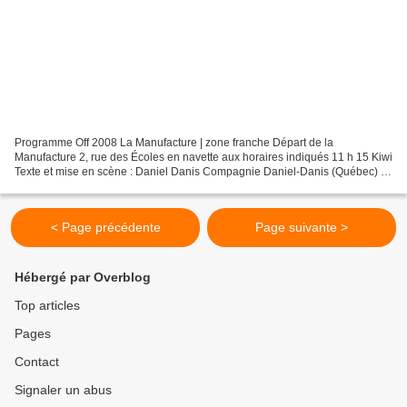
Programme Off 2008 La Manufacture | zone franche Départ de la
Manufacture 2, rue des Écoles en navette aux horaires indiqués 11 h 15 Kiwi
Texte et mise en scène : Daniel Danis Compagnie Daniel-Danis (Québec) –
Durée : 1 h5 Kiwi, une enfant d’un bidonville,...
< Page précédente
Page suivante >
Hébergé par Overblog
Top articles
Pages
Contact
Signaler un abus