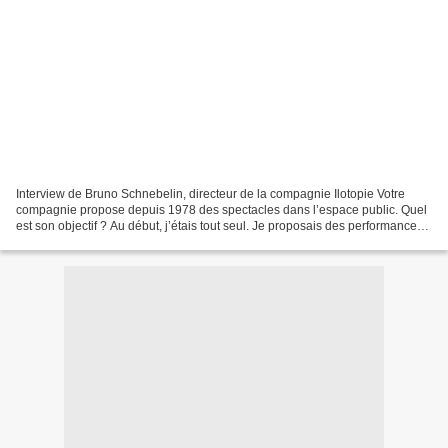
Interview de Bruno Schnebelin, directeur de la compagnie Ilotopie Votre
compagnie propose depuis 1978 des spectacles dans l’espace public. Quel
est son objectif ? Au début, j’étais tout seul. Je proposais des performances
dans la rue. Au fur et à mesure,...