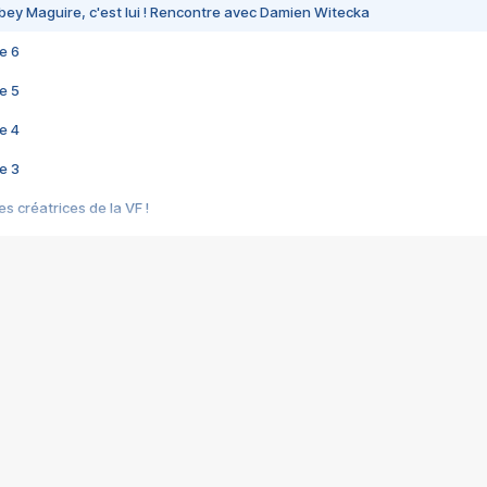
bey Maguire, c'est lui ! Rencontre avec Damien Witecka
e 6
e 5
e 4
e 3
s créatrices de la VF !
e 2
e 1
e Mektoub My Love arrive enfin ! Rencontre avec Shaïn Boumedine et Sal
i : après Toni en famille
elle réalise le bouleversant Dites lui que je l'aime
ais ! Rencontre autour de Vie privée de Rebecca Zlotowski
 de Marguerite, Grave... Rencontre avec Ella Rumpf